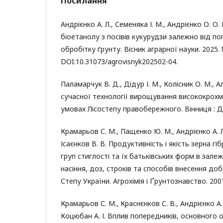
Посилання
Андрієнко А. Л., Семеняка І. М., Андрієнко О. О.
біоетанолу з посівів кукурудзи залежно від п
обробітку ґрунту. Вісник аграрної науки. 2025. №
DOI:10.31073/agrovisnyk202502-04.
Паламарчук В. Д., Дідур І. М., Колісник О. М., А
сучасної технології вирощування висококрохм
умовах Лісостепу правобережного. Вінниця : Др
Крамарьов С. М., Пащенко Ю. М., Андрієнко А. Л
Ісаєнков В. В. Продуктивність і якість зерна гі
груп стиглості та їх батьківських форм в залежн
насіння, доз, строків та способів внесення доб
Степу України. Агрохімія і Ґрунтознавство. 200
Крамарьов С. М., Краснєнков С. В., Андрієнко А.
Коцюбан А. І. Вплив попередників, основного о