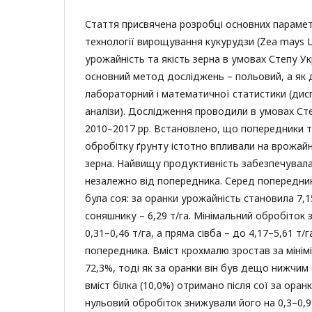
Стаття присвячена розробці основних парамет
технології вирощування кукурудзи (Zea mays L.
урожайність та якість зерна в умовах Степу У
основний метод досліджень – польовий, а як 
лабораторний і математичної статистики (дисп
аналізи). Дослідження проводили в умовах Ст
2010–2017 рр. Встановлено, що попередники 
обробітку ґрунту істотно впливали на врожайні
зерна. Найвищу продуктивність забезпечувал
незалежно від попередника. Серед попередни
була соя: за оранки урожайність становила 7,15
соняшнику – 6,29 т/га. Мінімальний обробіток
0,31–0,46 т/га, а пряма сівба – до 4,17–5,61 т/
попередника. Вміст крохмалю зростав за мінімі
72,3%, тоді як за оранки він був дещо нижчим
вміст білка (10,0%) отримано після сої за оранк
нульовий обробіток знижували його на 0,3–0,9