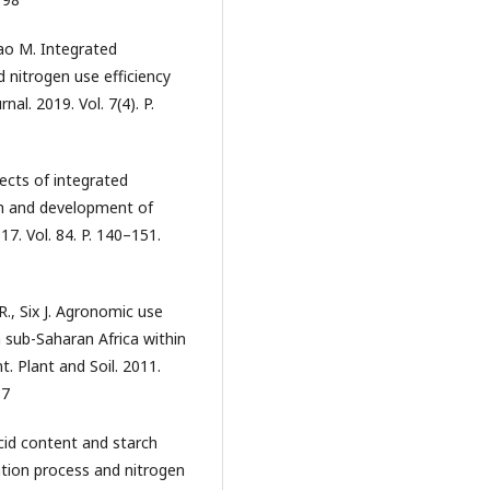
hao M. Integrated
 nitrogen use efficiency
nal. 2019. Vol. 7(4). P.
ffects of integrated
h and development of
. Vol. 84. P. 140–151.
R., Six J. Agronomic use
n sub-Saharan Africa within
. Plant and Soil. 2011.
-7
acid content and starch
gation process and nitrogen