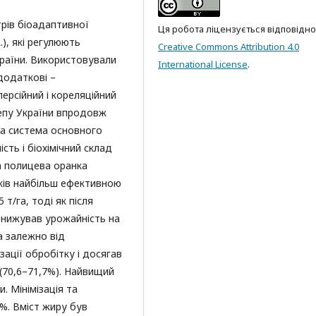
рів біоадаптивної
Ця робота ліцензується відповідно
), які регулюють
Creative Commons Attribution 4.0
країни. Використовували
International License
.
додаткові –
ерсійний і кореляційний
епу України впродовж
та система основного
сть і біохімічний склад
а полицева оранка
ків найбільш ефективною
 т/га, тоді як після
 знижував урожайність на
га залежно від
зації обробітку і досягав
 (70,6–71,7%). Найвищий
и. Мінімізація та
%. Вміст жиру був