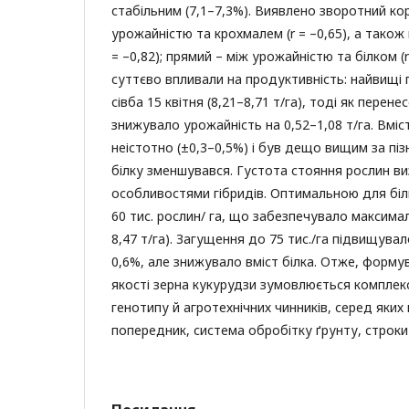
стабільним (7,1–7,3%). Виявлено зворотний кор
урожайністю та крохмалем (r = –0,65), а також 
= –0,82); прямий – між урожайністю та білком (r
суттєво впливали на продуктивність: найвищі
сівба 15 квітня (8,21–8,71 т/га), тоді як перен
знижувало урожайність на 0,52–1,08 т/га. Вмі
неістотно (±0,3–0,5%) і був дещо вищим за пізн
білку зменшувався. Густота стояння рослин ви
особливостями гібридів. Оптимальною для бі
60 тис. рослин/ га, що забезпечувало максима
8,47 т/га). Загущення до 75 тис./га підвищува
0,6%, але знижувало вміст білка. Отже, форму
якості зерна кукурудзи зумовлюється компле
генотипу й агротехнічних чинників, серед яких
попередник, система обробітку ґрунту, строки 