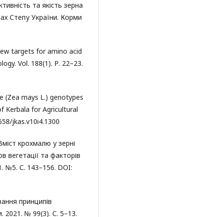
тивність та якість зерна
вах Степу України. Корми
new targets for amino acid
ogy. Vol. 188(1). Р. 22–23.
ze (Zea mays L.) genotypes
 Kerbala for Agricultural
9658/jkas.v10i4.1300
 Вміст крохмалю у зерні
в вегетації та факторів
. №5. С. 143–156. DOI:
ування принципів
 2021. № 99(3). С. 5–13.