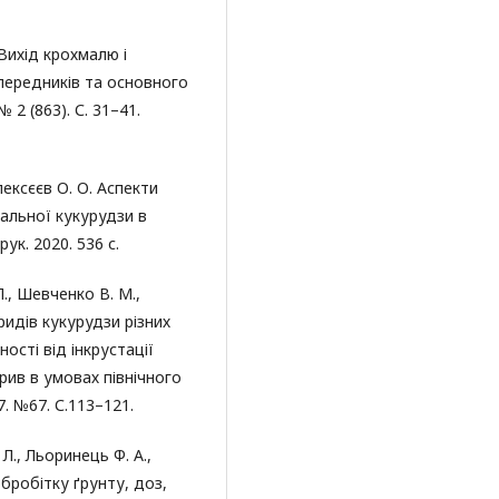
 Вихід крохмалю і
опередників та основного
 2 (863). С. 31–41.
лексєєв О. О. Аспекти
альної кукурудзи в
ук. 2020. 536 с.
., Шевченко В. М.,
бридів кукурудзи різних
ості від інкрустації
рив в умовах північного
7. №67. С.113–121.
 Л., Льоринець Ф. А.,
бробітку ґрунту, доз,