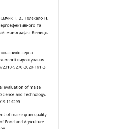
 Ємчик Т. В., Телекало Н.
нергоефективного та
ій: монографія. Вінниця:
показників зерна
ехнології вирощування.
45/2310-9270-2020-161-2-
al evaluation of maize
 Science and Technology.
2019.114295
nt of maize grain quality
 of Food and Agriculture.
198