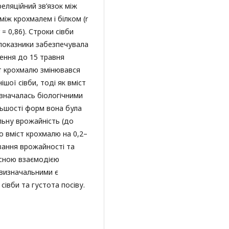
еляційний зв’язок між
між крохмалем і білком (r
 = 0,86). Строки сівби
 показники забезпечувала
есення до 15 травня
ст крохмалю змінювався
ішої сівби, тоді як вміст
значалась біологічними
льшості форм вона була
льну врожайність (до
ло вміст крохмалю на 0,2–
вання врожайності та
ксною взаємодією
 визначальними є
сівби та густота посіву.