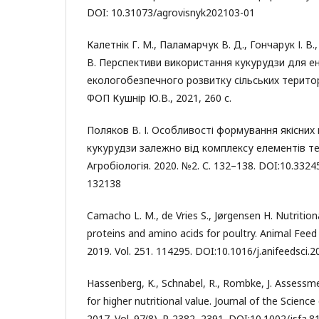
DOI: 10.31073/agrovisnyk202103-01
Калетнік Г. М., Паламарчук В. Д., Гончарук І. В.,
В. Перспективи використання кукурудзи для е
екологобезпечного розвитку сільських територ
ФОП Кушнір Ю.В., 2021, 260 с.
Поляков В. І. Особливості формування якісних 
кукурудзи залежно від комплексу елементів т
Агробіологія. 2020. №2. С. 132–138. DOI:10.332
132138
Camacho L. M., de Vries S., Jørgensen H. Nutrition
proteins and amino acids for poultry. Animal Feed
2019. Vol. 251. 114295. DOI:10.1016/j.anifeedsci.
Hassenberg, K., Schnabel, R., Rombke, J. Assessme
for higher nutritional value. Journal of the Science
2017. Vol. 97(8). P. 2382–2391. DOI:10.1002/jsfa.8