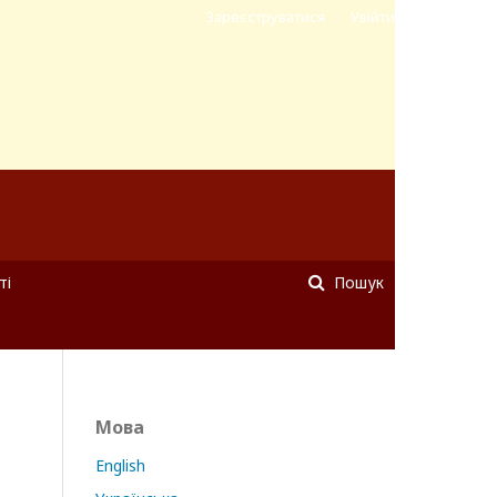
Зареєструватися
Увійти
ті
Пошук
Мова
English