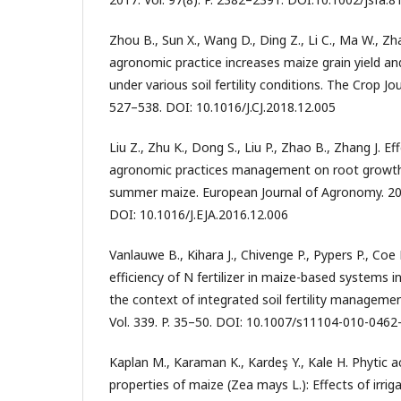
Zhou B., Sun X., Wang D., Ding Z., Li C., Ma W., Z
agronomic practice increases maize grain yield and
under various soil fertility conditions. The Crop Jour
527–538. DOI: 10.1016/J.CJ.2018.12.005
Liu Z., Zhu K., Dong S., Liu P., Zhao B., Zhang J. E
agronomic practices management on root growt
summer maize. European Journal of Agronomy. 2017
DOI: 10.1016/J.EJA.2016.12.006
Vanlauwe B., Kihara J., Chivenge P., Pypers P., Coe 
efficiency of N fertilizer in maize-based systems i
the context of integrated soil fertility management
Vol. 339. P. 35–50. DOI: 10.1007/s11104-010-0462
Kaplan M., Karaman K., Kardeş Y., Kale H. Phytic 
properties of maize (Zea mays L.): Effects of irri