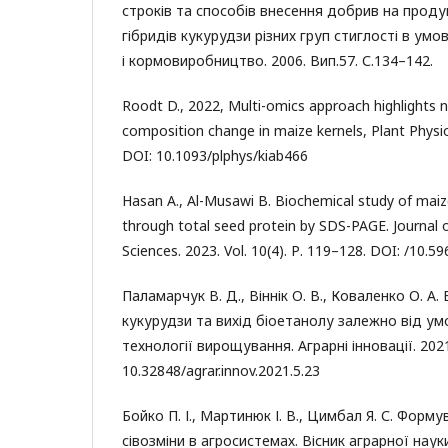
строків та способів внесення добрив на продук
гібридів кукурудзи різних груп стиглості в умо
і кормовиробництво. 2006. Вип.57. С.134–142.
Roodt D., 2022, Multi-omics approach highlights 
composition change in maize kernels, Plant Physiol
DOI: 10.1093/plphys/kiab466
Hasan A., Al-Musawi B. Biochemical study of mai
through total seed protein by SDS-PAGE. Journal of
Sciences. 2023. Vol. 10(4). Р. 119–128. DOI: /10.5
Паламарчук В. Д., Віннік О. В., Коваленко О. А.
кукурудзи та вихід біоетанолу залежно від умо
технології вирощування. Аграрні інновації. 2021
10.32848/agrar.innov.2021.5.23
Бойко П. І., Мартинюк І. В., Цимбал Я. С. Форм
сівозміни в агросистемах. Вісник аграрної науки.