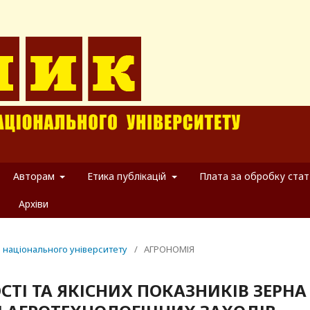
Авторам
Етика публікацій
Плата за обробку стат
Архіви
о національного університету
/
АГРОНОМІЯ
І ТА ЯКІСНИХ ПОКАЗНИКІВ ЗЕРНА