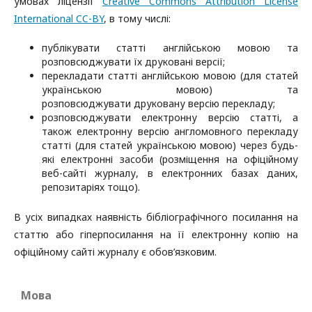
умовах ліцензії
Creative Commons Attribution License
International CC-BY
, в тому числі:
публікувати статті англійською мовою та
розповсюджувати їх друковані версії;
перекладати статті англійською мовою (для статей
українською мовою) та
розповсюджувати друковану версію перекладу;
розповсюджувати електронну версію статті, а
також електронну версію англомовного перекладу
статті (для статей українською мовою) через будь-
які електронні засоби (розміщення на офіційному
веб-сайті журналу, в електронних базах даних,
репозитаріях тощо).
В усіх випадках наявність бібліографічного посилання на
статтю або гіперпосилання на її електронну копію на
офіційному сайті журналу є обов’язковим.
Мова