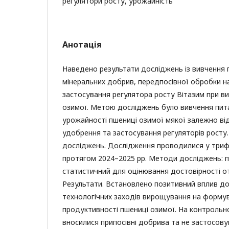
регулятори росту, урожайність
Анотація
Наведено результати досліджень із вивчення 
мінеральних добрив, передпосівної обробки н
застосування регулятора росту Вітазим при в
озимої. Метою досліджень було вивчення пи
урожайності пшениці озимої мякої залежно ві
удобрення та застосування регуляторів росту
досліджень. Дослідження проводилися у триф
протягом 2024–2025 рр. Методи досліджень: 
статистичний для оцінювання достовірності о
Результати. Встановлено позитивний вплив д
технологічних заходів вирощування на форму
продуктивності пшениці озимої. На контрольно
вносилися припосівні добрива та не застосову