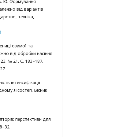
 В. Ю. Формування
алежно від варіантів
арство, техніка,
0
ениці озимої та
жно від обробки насіння
23. № 21. С. 183–187.
.27
ність інтенсифікації
дному Лісостеп. Вісник
яторів: перспективи для
28–32.