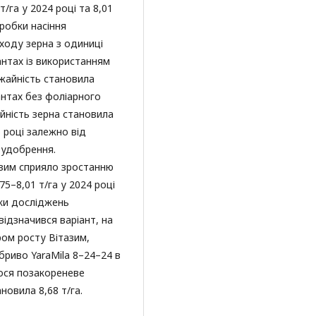
т/га у 2024 році та 8,01
робки насіння
ходу зерна з одиниці
іантах із використанням
ожайність становила
іантах без фоліарного
йність зерна становила
5 році залежно від
 удобрення.
азим сприяло зростанню
5–8,01 т/га у 2024 році
роки досліджень
ідзначився варіант, на
ром росту Вітазим,
бриво YaraMila 8–24–24 в
лося позакореневе
новила 8,68 т/га.