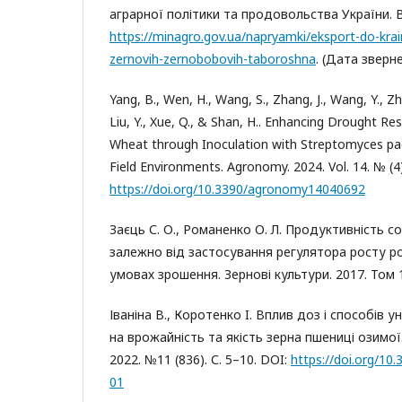
аграрної політики та продовольства України. В
https://minagro.gov.ua/napryamki/eksport-do-krain
zernovih-zernobobovih-taboroshna
. (Дата зверне
Yang, B., Wen, H., Wang, S., Zhang, J., Wang, Y., Zha
Liu, Y., Xue, Q., & Shan, H.. Enhancing Drought Res
Wheat through Inoculation with Streptomyces p
Field Environments. Agronomy. 2024. Vol. 14. № (4)
https://doi.org/10.3390/agronomy14040692
Заєць С. О., Романенко О. Л. Продуктивність с
залежно від застосування регулятора росту р
умовах зрошення. Зернові культури. 2017. Том 1
Іваніна В., Коротенко I. Вплив доз і способів 
на врожайність та якість зерна пшениці озимої
2022. №11 (836). С. 5–10. DOI:
https://doi.org/10
01