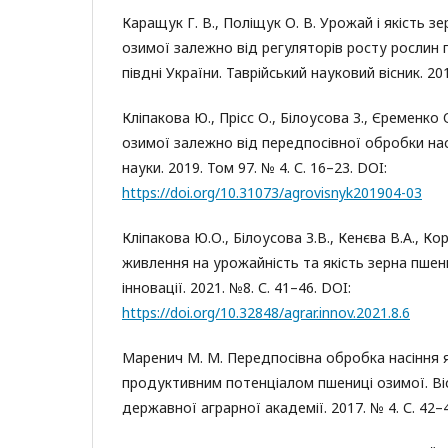
Каращук Г. В., Поліщук О. В. Урожай і якість з
озимої залежно від регуляторів росту рослин 
півдні України. Таврійський науковий вісник. 201
Кліпакова Ю., Прісс О., Білоусова З., Єременко
озимої залежно від передпосівної обробки насі
науки. 2019. Том 97. № 4. С. 16–23. DOI:
https://doi.org/10.31073/agrovisnyk201904-03
Кліпакова Ю.О., Білоусова З.В., Кенєва В.А., Ко
живлення на урожайність та якість зерна пшени
інновації. 2021. №8. С. 41–46. DOI:
https://doi.org/10.32848/agrar.innov.2021.8.6
Маренич М. М. Передпосівна обробка насіння 
продуктивним потенціалом пшениці озимої. Ві
державної аграрної академії. 2017. № 4. С. 42–