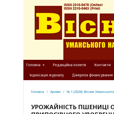
Головна
Редакційна колегія
Контакти
Індексація журналу
Джерела фінансування
Головна
/
Архіви
/
№ 1 (2026): Вісник Уманськог
УРОЖАЙНІСТЬ ПШЕНИЦІ О