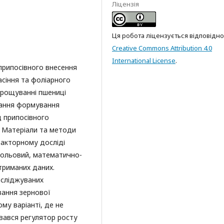
Ліцензія
Ця робота ліцензується відповідно
Creative Commons Attribution 4.0
International License
.
припосівного внесення
асіння та фоліарного
ирощуванні пшениці
тання формування
д припосівного
. Матеріали та методи
акторному досліді
польовий, математично-
триманих даних.
осліджуваних
вання зернової
му варіанті, де не
вався регулятор росту