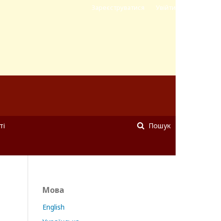
Зареєструватися
Увійти
ті
Пошук
Мова
English