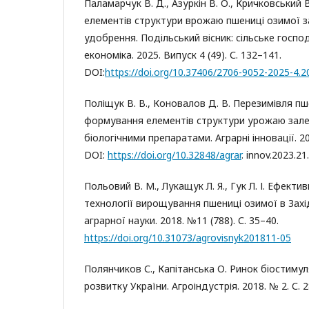
Паламарчук В. Д., Азуркін В. О., Кричковський
елементів структури врожаю пшениці озимої з
удобрення. Подільський вісник: сільське господ
економіка. 2025. Випуск 4 (49). С. 132–141.
DOI:
https://doi.org/10.37406/2706-9052-2025-4.2
Поліщук В. В., Коновалов Д. В. Перезимівля пш
формування елементів структури урожаю зале
біологічними препаратами. Аграрні інновації. 20
DOI:
https://doi.org/10.32848/agrar
. innov.2023.21
Польовий В. М., Лукащук Л. Я., Гук Л. І. Ефектив
технології вирощування пшениці озимої в Захі
аграрної науки. 2018. №11 (788). С. 35–40.
https://doi.org/10.31073/agrovisnyk201811-05
Полянчиков С., Капітанська О. Ринок біостимул
розвитку України. Агроіндустрія. 2018. № 2. С. 