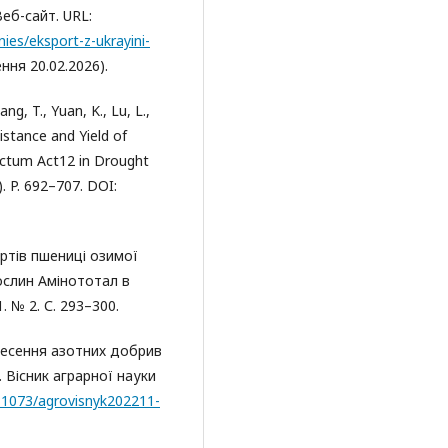
еб-сайт. URL:
ies/eksport-z-ukrayini-
ння 20.02.2026).
ng, T., Yuan, K., Lu, L.,
istance and Yield of
actum Act12 in Drought
. P. 692–707. DOI:
ортів пшениці озимої
ослин Амінототал в
. № 2. С. 293–300.
унесення азотних добрив
. Вісник аграрної науки
.31073/agrovisnyk202211-