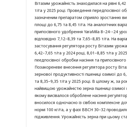
Вітазим урожайність знаходилася на рівні 6,42 
т/га у 2025 році. Проведення передпосівної об
зазначеним препаратом сприяло зростанню ви
площі до 6,75 та 8,45 т/га. На аналогічних вар
припосівного удобрення YaraMila 8–24-–24 ур
відповідно 7,12–8,39 та 7,65–8,85 т/га. На вар
застосування регулятора росту Вітазим урожа
6,42–7,65 т/га у 2024 році, 8,01–8,85 т/га у 202
пеедпосівної обробки насіння та припосівного
Позакореневе внесення регулятора росту Віт
зернової продуктивності пшениці озимої до 6,7
та 8,35–9,35 т/га у 2025 році. В цілому ж, за 
найвищою урожайністю зерна пшениці озимої в
якому висівалося оброблене насіння регулято
вносилося одночасно із сівбою комплексне до
нормі 100 кг/га, а у фазі ВВСН 30–32 проводи
підживлення. Урожайність зерна при цьому ста