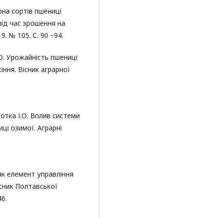
ерна сортів пшениці
під час зрошення на
9. № 105. С. 90 –94.
 О. Урожайність пшениці
ння. Вісник аграрної
ротка І.О. Вплив системи
ці озимої. Аграрні
як елемент управління
сник Полтавської
46.