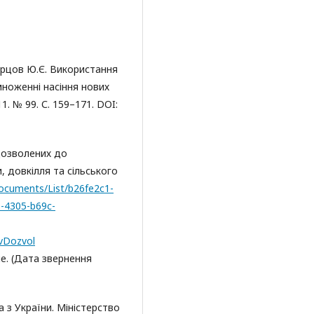
гурцов Ю.Є. Використання
множенні насіння нових
1. № 99. С. 159–171. DOI:
 дозволених до
, довкілля та сільського
Documents/List/b26fe2c1-
-4305-b69c-
ivDozvol
ue. (Дата звернення
 з України. Міністерство