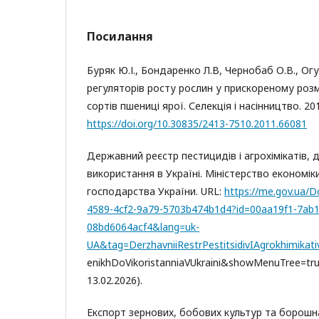
Посилання
Буряк Ю.І., Бондаренко Л.В, Чернобаб О.В., О
регуляторів росту рослин у прискореному роз
сортів пшениці ярої. Селекція і насінництво. 201
https://doi.org/10.30835/2413-7510.2011.66081
Державний реєстр пестицидів і агрохімікатів,
використання в Україні. Міністерство економіки
господарства України. URL:
https://me.gov.ua/
4589-4cf2-9a79-5703b474b1d4?id=00aa19f1-7ab1
08bd6064acf4&lang=uk-
UA&tag=DerzhavniiRestrPestitsidivIAgrokhimikat
enikhDoVikoristanniaVUkraini&showMenuTree=tr
13.02.2026).
Експорт зернових, бобових культур та борошна