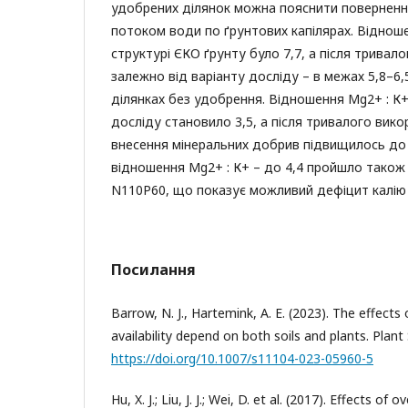
удобрених ділянок можна пояснити поверненн
потоком води по ґрунтових капілярах. Віднош
структурі ЄКО ґрунту було 7,7, а після трива
залежно від варіанту досліду – в межах 5,8–6,
ділянках без удобрення. Відношення Mg2+ : К
досліду становило 3,5, а після тривалого вико
внесення мінеральних добрив підвищилось до 
відношення Mg2+ : К+ – до 4,4 пройшло також 
N110P60, що показує можливий дефіцит калію 
Посилання
Barrow, N. J., Hartemink, A. E. (2023). The effects
availability depend on both soils and plants. Plant 
https://doi.org/10.1007/s11104-023-05960-5
Hu, X. J.; Liu, J. J.; Wei, D. et al. (2017). Effects of 