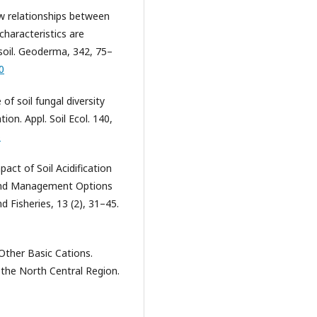
How relationships between
characteristics are
 soil. Geoderma, 342, 75–
0
 of soil fungal diversity
on. Appl. Soil Ecol. 140,
5
act of Soil Acidification
, and Management Options
d Fisheries, 13 (2), 31–45.
 Other Basic Cations.
the North Central Region.