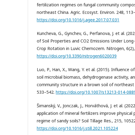
fertilization regimes on fungal community composit
northeast China. Agric. Ecosyst. Environ. 248, 113
https://doi.org/10.1016/j.agee.2017.07.031
Kuncheva, G., Gynchev, G., Perfanova, J. et al. (20
of Soil Properties and CO2 Emissions Under Long-
Crop Rotation in Luvic Chernozem. Nitrogen, 6(2),
https://doi.org/10.3390/nitrogen6020039
Luo, P., Han, X., Wang, Y. et al. (2015). Influence o
soil microbial biomass, dehydrogenase activity, an
community structure in a brown soil of northeast C
533–542.
https://doi.org/10.1007/s13213-014-088
Šimanský, V., Jonczak, J., Horváthová, J. et al. (20
application of mineral fertilizers improve physical
regime of sandy soils? Soil Tillage Res., 215, 1052
https://doi.org/10.1016/j.still.2021.105224