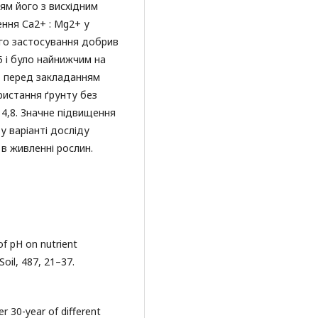
ям його з висхідним
ення Са2+ : Mg2+ у
лого застосування добрив
5 і було найнижчим на
+ перед закладанням
ристання ґрунту без
4,8. Значне підвищення
у варіанті досліду
в живленні рослин.
 of pH on nutrient
Soil, 487, 21–37.
over 30-year of different