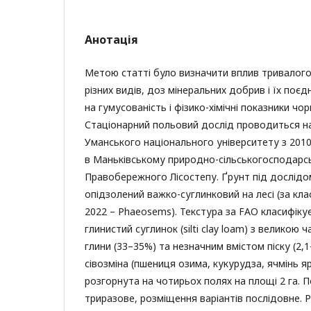
Анотація
Метою статті було визначити вплив тривалого 
різних видів, доз мінеральних добрив і їх поєдн
на гумусованість і фізико-хімічні показники ч
Стаціонарний польовий дослід проводиться н
Уманського національного університету з 201
в Маньківському природно-сільськогосподарс
Правобережного Лісостепу. Ґрунт під дослідо
опідзолений важко-суглинковий на лесі (за кл
2022 – Phaeosems). Текстура за FAO класифіку
глинистий суглинок (silti clay loam) з великою 
глини (33–35%) та незначним вмістом піску (2,
сівозміна (пшениця озима, кукурудза, ячмінь я
розгорнута на чотирьох полях на площі 2 га. 
триразове, розміщення варіантів послідовне. 