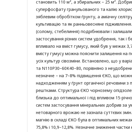
становить 110 м², а збиральних – 25 м². Добри
суперфосфату гранульованого та калію хлори
зяблевим обробітком ґрунту, а аміачну селітру
культивацію та як ранньовесняне підживлення
(солому, стебелиння) подрібнювали і залишали
застосування різних систем удобрення, так і б
впливало на вміст гумусу, який був у межах 3,
вмісту гумусу можна пояснити залишення на п
усіх культур сівозміни. Встановлено, що у вар
та N110P30–60K40–80, порівняно з неудобрени
незначне – на 7–8% підвищення ЄКО, що можн
надходженням у ґрунт органічної речовини з
рештками. Структура ЄКО чорнозему опідзоле
близька до оптимальної і під впливом 15-річно
систем застосування мінеральних добрив за у
нетоварного врожаю не зазнала суттєвих змін.
магнію в складі ЄКО була в оптимальних межах
75,8% і 10,9–12,8%. Незначне зниження частки 