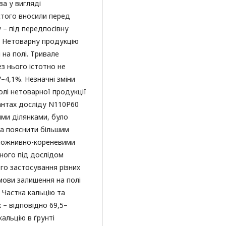
ва у вигляді
стого вносили перед
 – під передпосівну
. Нетоварну продукцію
 на полі. Тривале
ез нього істотно не
7–4,1%. Незначні зміни
олі нетоварної продукції
іантах досліду N110P60
ми ділянками, було
а пояснити більшим
 пожнивно-кореневими
ного під дослідом
го застосування різних
мови залишення на полі
 Частка кальцію та
 – відповідно 69,5–
кальцію в ґрунті