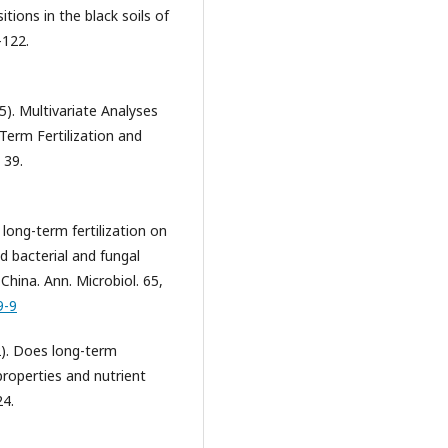
ions in the black soils of
–122.
25). Multivariate Analyses
Term Fertilization and
 39.
f long-term fertilization on
d bacterial and fungal
hina. Ann. Microbiol. 65,
9-9
22). Does long-term
 properties and nutrient
24.