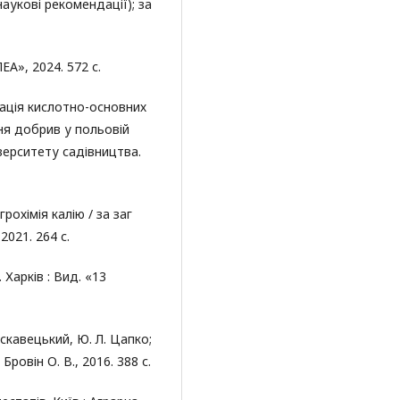
аукові рекомендації); за
ЕА», 2024. 572 с.
мація кислотно-основних
ня добрив у польовій
іверситету садівництва.
грохімія калію / за заг
2021. 264 с.
Харків : Вид. «13
скавецький, Ю. Л. Цапко;
Бровін О. В., 2016. 388 с.