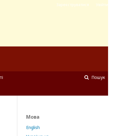
Зареєструватися
Увійти
ті
Пошук
Мова
English