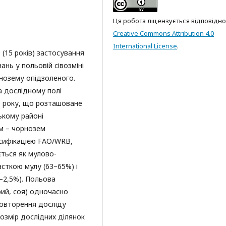
Ця робота ліцензується відповідно
Creative Commons Attribution 4.0
International License
.
(15 років) застосування
ань у польовій сівозміні
орнозему опідзоленого.
а дослідному полі
0 року, що розташоване
ькому районі
м – чорнозем
асифікацією FAO/WRB,
ється як мулово-
часткою мулу (63–65%) і
1–2,5%). Польова
рий, соя) одночасно
Повторення досліду
Розмір дослідних ділянок