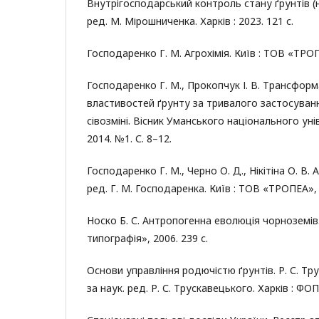
Внутрігосподарський контроль стану ґрунтів (н
ред. М. Мірошниченка. Харків : 2023. 121 с.
Господаренко Г. М. Агрохімія. Київ : ТОВ «ТРОП
Господаренко Г. М., Прокопчук І. В. Трансфор
властивостей ґрунту за тривалого застосуван
сівозміні. Вісник Уманського національного ун
2014. №1. С. 8–12.
Господаренко Г. М., Черно О. Д., Нікітіна О. В. А
ред. Г. М. Господаренка. Київ : ТОВ «ТРОПЕА», 
Носко Б. С. Антропогенна еволюція чорноземів. 
типографія», 2006. 239 с.
Основи управління родючістю ґрунтів. Р. С. Тру
за наук. ред. Р. С. Трускавецького. Харків : ФОП 