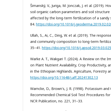
Šimanský, V., Juriga, M. Jonczak, J. et al. (2019). 
soil organic carbon parameters and soil structure 
affected by the long-term fertilization of a sandy
84.
https://doi.org/10.1016/j.geoderma.2019.02.02
Ullah, S., Ai, C., Ding, W. et al. (2019). The response
and community composition to long-term fertilizati
35–41.
https://doi.org/10.1016/j.apsoil.2019.03.02
Warke A. T., Wakgari T. (2024). A Review on the Imp
on Plant Nutrient Availability, Crop Productivity
in the Ethiopian Highlands. Agriculture, Forestry an
https://doi.org/10.11648/j.aff.20241302.13
Warncke, D., Brown's, J. R. (1998). Potassium and
Recommended Chemical Soil Test Procedures for 
NCR Publication, no. 221, 31–33.